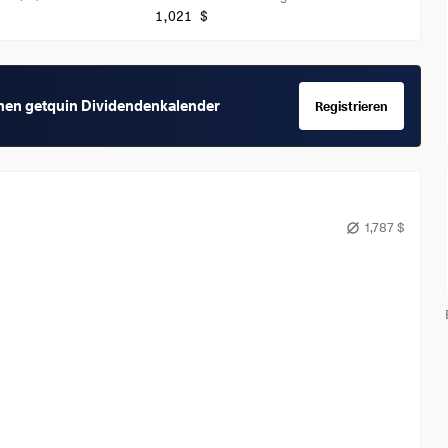
1,021 $
chen getquin Dividendenkalender
Registrieren
1,787 $