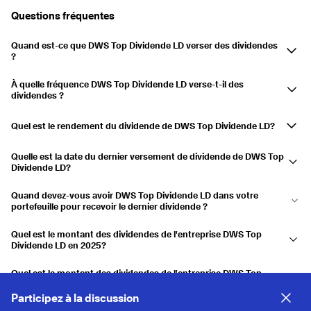
2019
2,75 %
Questions fréquentes
Payé
21.11.2019
22.11.2019
2,75 %
Quand est-ce que DWS Top Dividende LD verser des dividendes
?
2018
2,82 %
Les dividendes de l'entreprise DWS Top Dividende LD sont versés le
Payé
22.11.2018
23.11.2018
2,82 %
À quelle fréquence DWS Top Dividende LD verse-t-il des
décembre.
dividendes ?
Annuel
Quel est le rendement du dividende de DWS Top Dividende LD?
Le rendement du dividende est actuellement de 2,97 % et les
Quelle est la date du dernier versement de dividende de DWS Top
distributions ont augmenté de 9,87 % au cours des 3 dernières années.
Dividende LD?
Le dernier paiement a été effectué le 05.12.2025.
Quand devez-vous avoir DWS Top Dividende LD dans votre
portefeuille pour recevoir le dernier dividende ?
Si vous aviez DWS Top Dividende LD sur votre compte le 04.12.2025,
Quel est le montant des dividendes de l'entreprise DWS Top
vous avez reçu le dividende.
Dividende LD en 2025?
DWS Top Dividende LD a versé un dividende de 5,939 $US en 2025.
Quel est le montant des dividendes de l'entreprise DWS Top
Dividende LD en 2024?
Participez à la discussion
DWS Top Dividende LD a versé un dividende de 5,182 $US en 2024.