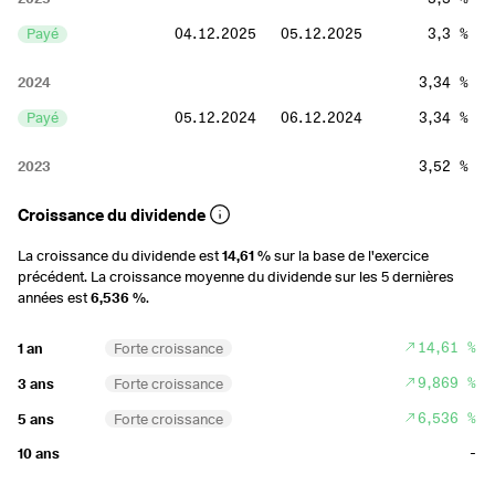
Payé
04.12.2025
05.12.2025
3,3 %
2024
3,34 %
Payé
05.12.2024
06.12.2024
3,34 %
2023
3,52 %
Payé
23.11.2023
24.11.2023
3,52 %
Croissance du dividende
2022
3,04 %
La croissance du dividende est
14,61 %
sur la base de l'exercice
précédent. La croissance moyenne du dividende sur les 5 dernières
Payé
24.11.2022
25.11.2022
3,04 %
années est
6,536 %
.
2021
2,96 %
14,61 %
1 an
Forte croissance
Payé
25.11.2021
26.11.2021
2,96 %
9,869 %
3 ans
Forte croissance
6,536 %
2020
3,14 %
5 ans
Forte croissance
-
10 ans
Payé
19.11.2020
20.11.2020
3,14 %