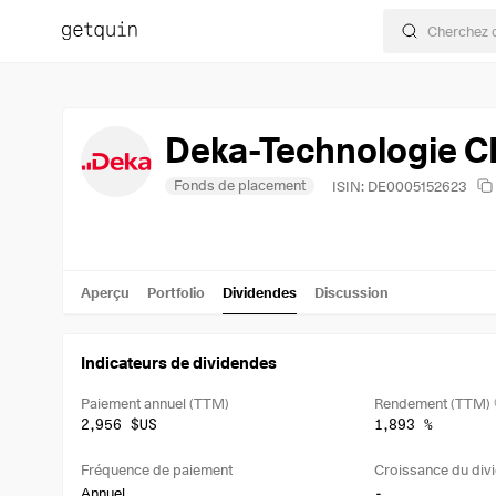
Deka-Technologie C
Fonds de placement
ISIN: DE0005152623
Aperçu
Portfolio
Dividendes
Discussion
Indicateurs de dividendes
Paiement annuel (TTM)
Rendement (TTM)
2,956 $US
1,893 %
Fréquence de paiement
Croissance du divi
-
Annuel