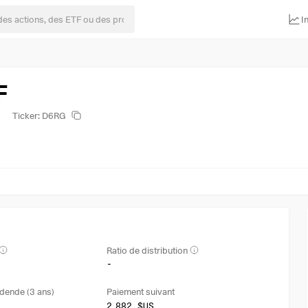
I
F
Ticker: D6RG
Ratio de distribution
-
dende (3 ans)
Paiement suivant
2,882 $US