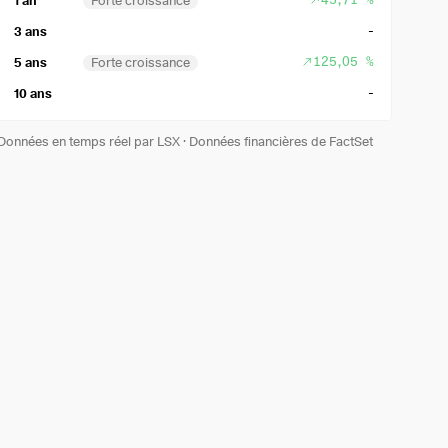
1 an
Forte croissance
-
3 ans
125,05 %
5 ans
Forte croissance
-
10 ans
Données en temps réel par LSX
·
Données financières de FactSet