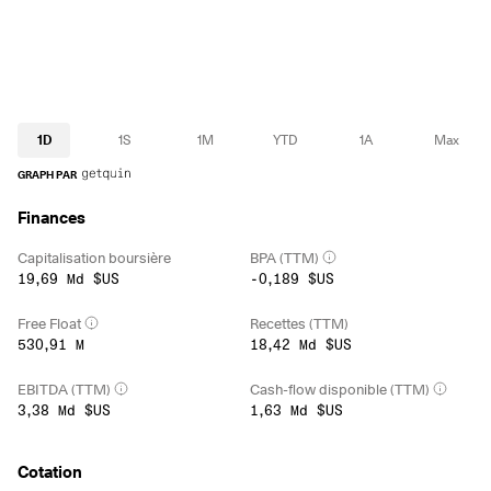
1D
1S
1M
YTD
1A
Max
GRAPH PAR
Finances
Capitalisation boursière
BPA (TTM)
19,69 Md $US
-0,189 $US
Free Float
Recettes (TTM)
530,91 M
18,42 Md $US
EBITDA (TTM)
Cash-flow disponible (TTM)
3,38 Md $US
1,63 Md $US
Cotation