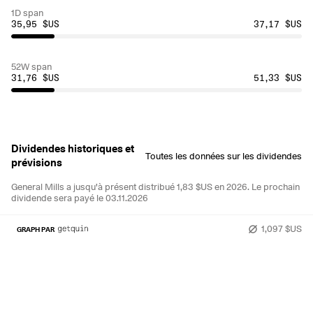
1D span
35,95 $US
37,17 $US
52W span
31,76 $US
51,33 $US
Dividendes historiques et
Toutes les données sur les dividendes
prévisions
General Mills a jusqu'à présent distribué 1,83 $US en 2026.
Le prochain
dividende sera payé le 03.11.2026
1,097 $US
GRAPH PAR