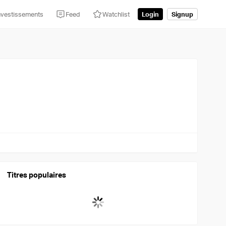
nvestissements
Feed
Watchlist
Login
Signup
Titres populaires