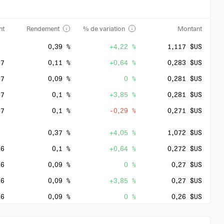
nt
Rendement
% de variation
Montant
0,39 %
+4,22 %
1,117 $US
27
0,11 %
+0,64 %
0,283 $US
27
0,09 %
0 %
0,281 $US
27
0,1 %
+3,85 %
0,281 $US
27
0,1 %
-0,29 %
0,271 $US
0,37 %
+4,05 %
1,072 $US
26
0,1 %
+0,64 %
0,272 $US
26
0,09 %
0 %
0,27 $US
26
0,09 %
+3,85 %
0,27 $US
26
0,09 %
0 %
0,26 $US
0,45 %
+4,04 %
1,03 $US