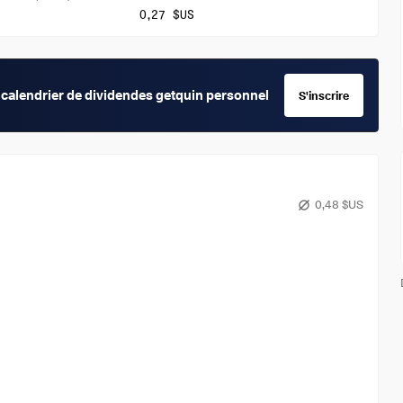
0,27 $US
calendrier de dividendes getquin personnel
S'inscrire
0,48 $US