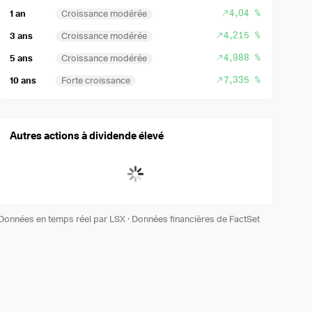
4,04 %
1 an
Croissance modérée
4,215 %
3 ans
Croissance modérée
4,988 %
5 ans
Croissance modérée
7,335 %
10 ans
Forte croissance
Autres actions à dividende élevé
Données en temps réel par LSX
·
Données financières de FactSet