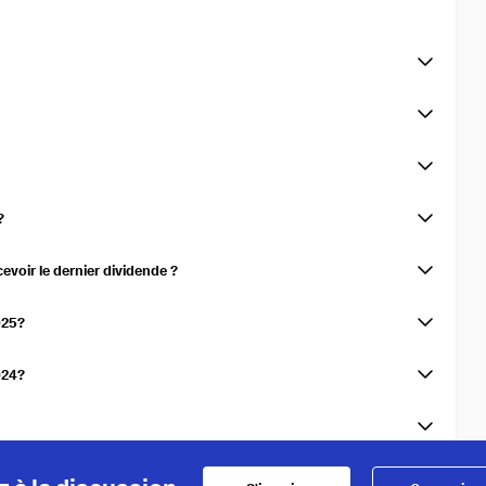
25
0,1 %
0 %
0,26 $US
25
0,11 %
0 %
0,26 $US
 août et novembre.
25
0,13 %
+4 %
0,26 $US
25
0,11 %
0 %
0,25 $US
0,49 %
+4,21 %
0,99 $US
stributions ont augmenté de 4,22 % au cours des 3 dernières années.
24
0,11 %
0 %
0,25 $US
?
24
0,12 %
0 %
0,25 $US
evoir le dernier dividende ?
24
0,14 %
+4,17 %
0,25 $US
çu le dividende.
24
0,13 %
0 %
0,24 $US
025?
0,58 %
+4,4 %
0,95 $US
024?
23
0,14 %
0 %
0,24 $US
23
0,15 %
0 %
0,24 $US
 dans le portefeuille le 10.08.2026.
23
0,14 %
+4,35 %
0,24 $US