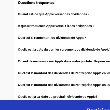
Questions fréquentes
Payé
10.11.2025
13.11.20
Payé
11.08.2025
14.08.20
Quand est-ce que Apple verser des dividendes ?
Les dividendes de l'entreprise Apple sont versés le février, mai,
Payé
12.05.2025
15.05.20
À quelle fréquence Apple verse-t-il des dividendes ?
Payé
10.02.2025
13.02.20
Sur une base trimestrielle.
Quel est le rendement du dividende de Apple?
2024
Le rendement du dividende est actuellement de 0,34 % et les di
Payé
08.11.2024
14.11.20
Quelle est la date du dernier versement de dividende de Apple
Payé
12.08.2024
15.08.20
Le dernier paiement a été effectué le 14.05.2026.
Quand devez-vous avoir Apple dans votre portefeuille pour rec
Payé
10.05.2024
16.05.20
Si vous aviez Apple sur votre compte le 11.05.2026, vous avez re
Payé
09.02.2024
15.02.20
Quel est le montant des dividendes de l'entreprise Apple en 2
Apple a versé un dividende de 1,03 $US en 2025.
2023
Quel est le montant des dividendes de l'entreprise Apple en 2
Payé
10.11.2023
16.11.20
Apple a versé un dividende de 0,99 $US en 2024.
Quelle est la ex-date du prochain dividende de Apple?
Payé
11.08.2023
17.08.20
Pour recevoir le prochain dividende, Apple doit être comptabilisé
Payé
12.05.2023
18.05.20
Quel est le prochain dividende de Apple?