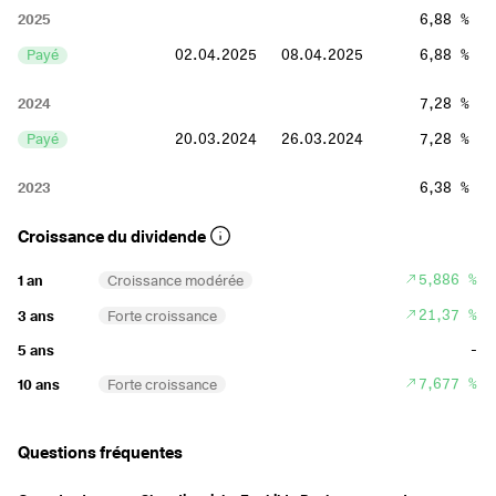
2025
6,88 %
Payé
02.04.2025
08.04.2025
6,88 %
2024
7,28 %
Payé
20.03.2024
26.03.2024
7,28 %
2023
6,38 %
Payé
05.04.2023
13.04.2023
6,38 %
Croissance du dividende
2022
5,25 %
5,886 %
1 an
Croissance modérée
Payé
23.03.2022
29.03.2022
5,25 %
21,37 %
3 ans
Forte croissance
-
5 ans
2021
6,19 %
7,677 %
10 ans
Forte croissance
Payé
15.11.2021
19.11.2021
2,74 %
Payé
31.03.2021
08.04.2021
3,45 %
Questions fréquentes
2019
6,88 %