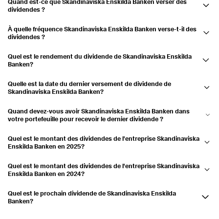
Quand est-ce que Skandinaviska Enskilda Banken verser des
Payé
27.03.2019
03.04.2019
6,88 %
dividendes ?
Les dividendes de l'entreprise Skandinaviska Enskilda Banken sont
2018
6,2 %
À quelle fréquence Skandinaviska Enskilda Banken verse-t-il des
versés le avril.
dividendes ?
Payé
27.03.2018
04.04.2018
6,2 %
Annuel
Quel est le rendement du dividende de Skandinaviska Enskilda
Banken?
2017
4,77 %
Le rendement du dividende est actuellement de 4,95 % et les
Payé
29.03.2017
04.04.2017
4,77 %
Quelle est la date du dernier versement de dividende de
distributions ont augmenté de 21,37 % au cours des 3 dernières
Skandinaviska Enskilda Banken?
années.
Le dernier paiement a été effectué le 31.03.2026.
2016
5,05 %
Quand devez-vous avoir Skandinaviska Enskilda Banken dans
Payé
23.03.2016
31.03.2016
5,05 %
votre portefeuille pour recevoir le dernier dividende ?
Si vous aviez Skandinaviska Enskilda Banken sur votre compte le
Quel est le montant des dividendes de l'entreprise Skandinaviska
2015
3,65 %
25.03.2026, vous avez reçu le dividende.
Enskilda Banken en 2025?
Payé
26.03.2015
01.04.2015
3,65 %
Skandinaviska Enskilda Banken a versé un dividende de 1,15 $US en
Quel est le montant des dividendes de l'entreprise Skandinaviska
2025.
Enskilda Banken en 2024?
2014
3,55 %
Skandinaviska Enskilda Banken a versé un dividende de 1,087 $US en
Payé
26.03.2014
02.04.2014
3,55 %
Quel est le prochain dividende de Skandinaviska Enskilda
2024.
Banken?
Skandinaviska Enskilda Banken n'a pas encore annoncé le versement
2013
3,03 %