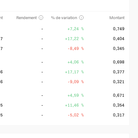
nt
Rendement
% de variation
Montant
-
+7,24 %
0,749
27
-
+17,22 %
0,404
27
-
-8,49 %
0,345
-
+4,06 %
0,698
26
-
+17,17 %
0,377
26
-
-9,09 %
0,321
-
+4,59 %
0,671
25
-
+11,46 %
0,354
25
-
-5,02 %
0,317
6,58 %
+8,14 %
0,641