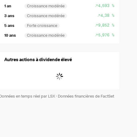
4,593 %
1 an
Croissance modérée
4,38 %
3 ans
Croissance modérée
9,852 %
5 ans
Forte croissance
5,976 %
10 ans
Croissance modérée
Autres actions à dividende élevé
Données en temps réel par LSX
·
Données financières de FactSet