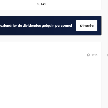
0,149
calendrier de dividendes getquin personnel
S'inscrire
1,115