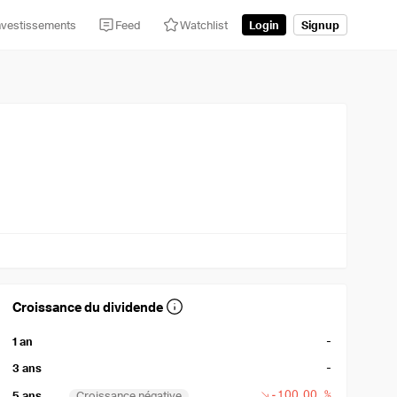
nvestissements
Feed
Watchlist
Login
Signup
Croissance du dividende
-
1 an
-
3 ans
-100,00 %
5 ans
Croissance négative