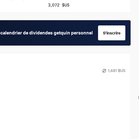
3,072 $US
calendrier de dividendes getquin personnel
S'inscrire
1,481 $US