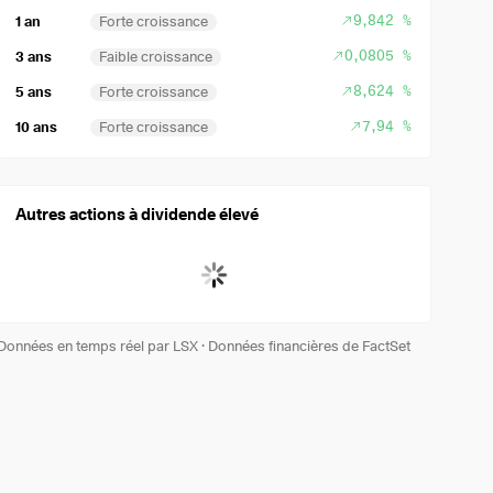
9,842 %
1 an
Forte croissance
0,0805 %
3 ans
Faible croissance
8,624 %
5 ans
Forte croissance
7,94 %
10 ans
Forte croissance
Autres actions à dividende élevé
Données en temps réel par LSX
·
Données financières de FactSet