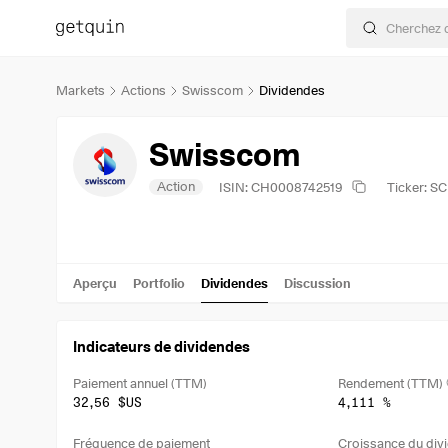
Markets
Actions
Swisscom
Dividendes
Swisscom
Action
ISIN: CH0008742519
Ticker: 
Aperçu
Portfolio
Dividendes
Discussion
Indicateurs de dividendes
Paiement annuel (TTM)
Rendement (TTM)
32,56 $US
4,111 %
Fréquence de paiement
Croissance du divi