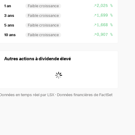
2,025 %
1 an
Faible croissance
1,699 %
3 ans
Faible croissance
1,668 %
5 ans
Faible croissance
0,907 %
10 ans
Faible croissance
Autres actions à dividende élevé
Données en temps réel par LSX
·
Données financières de FactSet