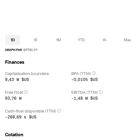
1D
1S
1M
YTD
1A
Max
GRAPH PAR
Finances
Capitalisation boursière
BPA (TTM)
9,43 M $US
-0,0105 $US
Free Float
EBITDA (TTM)
93,76 M
-1,48 M $US
Cash-flow disponible (TTM)
-288,69 k $US
Cotation