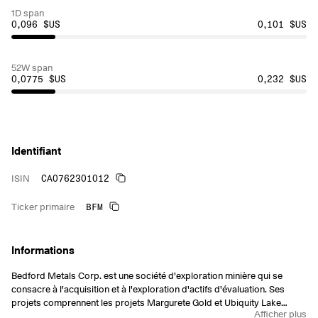
1D span
0,096 $US
0,101 $US
52W span
0,0775 $US
0,232 $US
Identifiant
CA0762301012
ISIN
BFM
Ticker primaire
Informations
Bedford Metals Corp. est une société d'exploration minière qui se
consacre à l'acquisition et à l'exploration d'actifs d'évaluation. Ses
projets comprennent les projets Margurete Gold et Ubiquity Lake
Afficher plus
Uranium. La société a été fondée le 24 mai 2006 et son siège social se