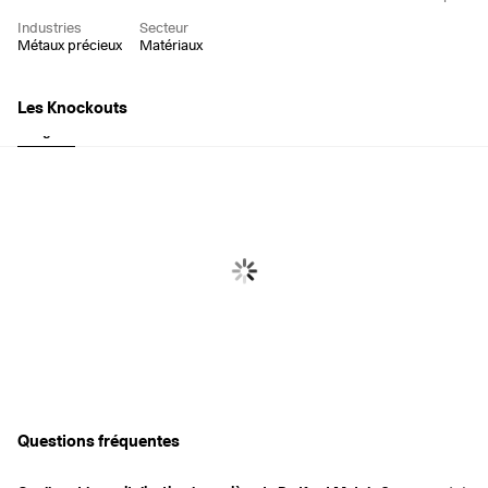
trouve à Vancouver, au Canada.
Industries
Secteur
Métaux précieux
Matériaux
Les Knockouts
Longues
Court
Questions fréquentes