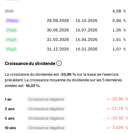
2026
4,08 %
Prévu
29.09.2026
15.10.2026
0,94 %
Payé
30.06.2026
15.07.2026
1,05 %
Payé
31.03.2026
15.04.2026
1,01 %
Payé
31.12.2025
15.01.2026
1,07 %
2025
5,42 %
Croissance du dividende
Payé
29.09.2025
15.10.2025
1,19 %
La croissance du dividende est
-33,96 %
sur la base de l'exercice
précédent. La croissance moyenne du dividende sur les 5 dernières
Payé
30.06.2025
15.07.2025
1,57 %
années est
-10,32 %
.
Payé
31.03.2025
15.04.2025
1,26 %
-33,96 %
1 an
Croissance négative
Payé
31.12.2024
15.01.2025
1,41 %
-21,76 %
3 ans
Croissance négative
2024
6,54 %
-10,32 %
5 ans
Croissance négative
Payé
27.09.2024
15.10.2024
1,21 %
-3,426 %
10 ans
Croissance négative
Payé
28.06.2024
15.07.2024
1,81 %