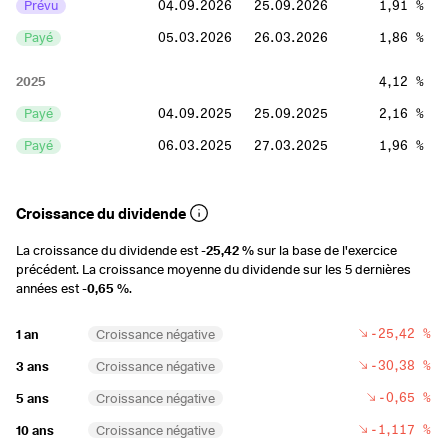
Prévu
04.09.2026
25.09.2026
1,91 %
Payé
05.03.2026
26.03.2026
1,86 %
2025
4,12 %
Payé
04.09.2025
25.09.2025
2,16 %
Payé
06.03.2025
27.03.2025
1,96 %
2024
5,23 %
Croissance du dividende
Payé
12.09.2024
03.10.2024
2,76 %
La croissance du dividende est
-25,42 %
sur la base de l'exercice
Payé
07.03.2024
28.03.2024
2,46 %
précédent. La croissance moyenne du dividende sur les 5 dernières
années est
-0,65 %
.
2023
7,43 %
Payé
07.09.2023
28.09.2023
4,58 %
-25,42 %
1 an
Croissance négative
Payé
09.03.2023
30.03.2023
2,85 %
-30,38 %
3 ans
Croissance négative
-0,65 %
5 ans
Croissance négative
2022
9,38 %
-1,117 %
10 ans
Croissance négative
Payé
01.09.2022
22.09.2022
4,96 %