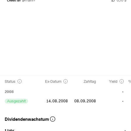
CHART BY
Status
Ex-Datum
Zahltag
Yield
%
2008
-
Ausgezahlt
14.08.2008
08.09.2008
-
Dividendenwachstum
-
1 Jahr