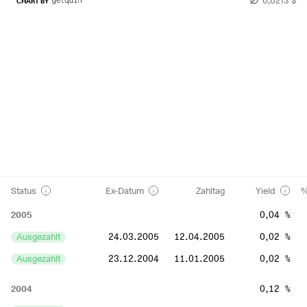
CHART BY
Status
Ex-Datum
Zahltag
Yield
%
2005
0,04 %
Ausgezahlt
24.03.2005
12.04.2005
0,02 %
Ausgezahlt
23.12.2004
11.01.2005
0,02 %
2004
0,12 %