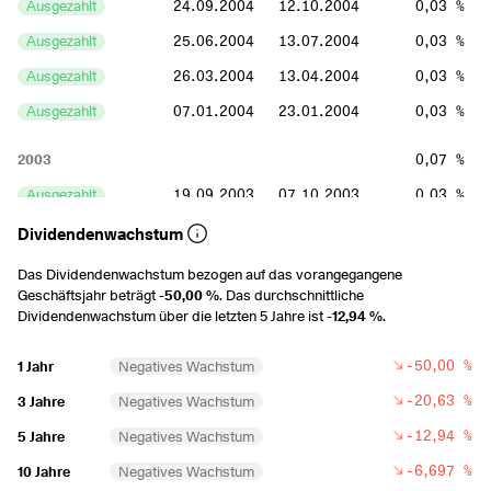
Ausgezahlt
24.09.2004
12.10.2004
0,03 %
Ausgezahlt
25.06.2004
13.07.2004
0,03 %
Ausgezahlt
26.03.2004
13.04.2004
0,03 %
Ausgezahlt
07.01.2004
23.01.2004
0,03 %
2003
0,07 %
Ausgezahlt
19.09.2003
07.10.2003
0,03 %
Ausgezahlt
19.06.2003
07.07.2003
0,04 %
Dividendenwachstum
Ausgezahlt
20.03.2003
07.04.2003
-
Das Dividendenwachstum bezogen auf das vorangegangene
Geschäftsjahr beträgt
-50,00 %
. Das durchschnittliche
Ausgezahlt
07.01.2003
23.01.2003
-
Dividendenwachstum über die letzten 5 Jahre ist
-12,94 %
.
2002
-
-50,00 %
1 Jahr
Negatives Wachstum
Ausgezahlt
20.09.2002
08.10.2002
-
-20,63 %
3 Jahre
Negatives Wachstum
Ausgezahlt
21.06.2002
08.07.2002
-
-12,94 %
5 Jahre
Negatives Wachstum
Ausgezahlt
21.03.2002
08.04.2002
-
-6,697 %
10 Jahre
Negatives Wachstum
Ausgezahlt
31.12.2001
17.01.2002
-