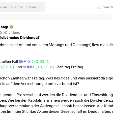
Investi
 sagt
GoDividend
eibt meine Dividende?
chmal sehr oft und vor allem Montags und Dienstags) liest man di
uellen Fall
$BATS
(
+0,63 %
)
0,62 %
)
und
$UNM
(
+0,67 %
)
. Zahltag Freitag.
schön Zahltag war Freitag. Was heißt das und was passiert da eige
Geld auf dem Verrechnungskonto verbucht ist?
olgenden Prozessablauf werden die Dividenden- und Zinszahlun
ben. Wie bei den Kapitalmaẞnahem werden auch die Dividendenz
Hauptversammlung der Aktiengesellschaft beschlossen. Alle Kund
 bestimmten Stichtag Aktien dieser Gesellschaft im Depot halten, 