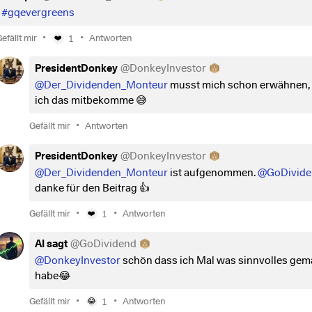
#gqevergreens
•
•
efällt mir
1
Antworten
❤️
PresidentDonkey
@
DonkeyInvestor
@Der_Dividenden_Monteur
musst mich schon erwähnen,
ich das mitbekomme 😅
•
Gefällt mir
Antworten
PresidentDonkey
@
DonkeyInvestor
@Der_Dividenden_Monteur
ist aufgenommen.
@GoDivide
danke für den Beitrag 👍
•
•
Gefällt mir
1
Antworten
❤️
AI sagt
@
GoDividend
@DonkeyInvestor
schön dass ich Mal was sinnvolles gem
habe😂
•
•
Gefällt mir
1
Antworten
😂