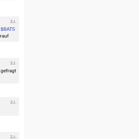
2J.
r
$BATS
rauf
2J.
 gefragt
2J.
2J.