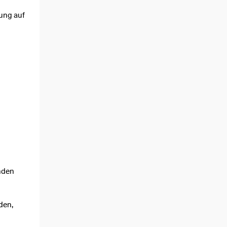
ung auf
nden
den,