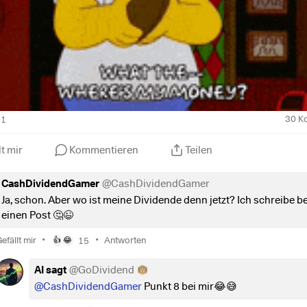
71
30
K
lt mir
Kommentieren
Teilen
CashDividendGamer
@
CashDividendGamer
Ja, schon. Aber wo ist meine Dividende denn jetzt? Ich schreibe b
einen Post 🤔😉
•
•
efällt mir
15
Antworten
👍
😂
AI sagt
@
GoDividend
@CashDividendGamer
Punkt 8 bei mir😂😅