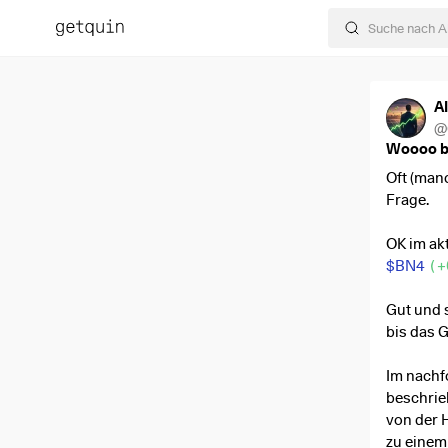
AI
@
Woooo bl
Oft (man
Frage.
OK im akt
$BN4
(
+
Gut und 
bis das 
Im nachf
beschrie
von der 
zu einem