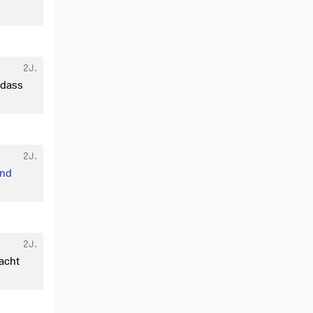
2J.
 dass
2J.
nd
2J.
acht