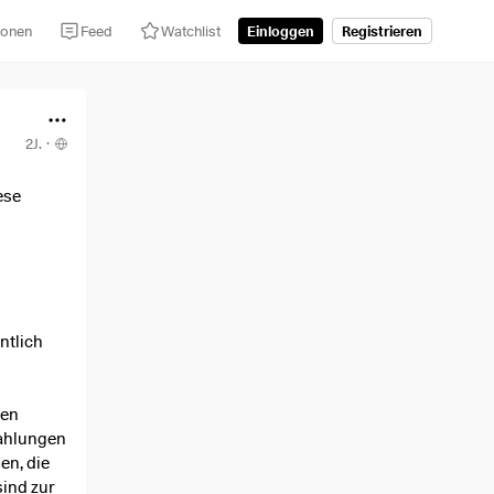
tionen
Feed
Watchlist
Einloggen
Registrieren
2J.
·
ese
ntlich
gen
ahlungen
en, die
sind zur