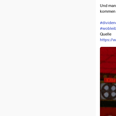
Und manc
kommen
#dividen
#wobleib
Quelle
https://