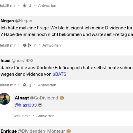
•
•
efällt mir
4
Antworten
👍
Negan
@
Negan
Ich hätte mal eine Frage. Wo bleibt eigentlich meine Dividende fü
? Habe die immer noch nicht bekommen und warte seit Freitag da
•
•
efällt mir
2
Antworten
😂
👍
hiasi
@
hias1993
danke für die ausführliche Erklärung ich hatte selbst heute schon
wegen der dividende von
$BATS
•
•
efällt mir
1
Antworten
👍
AI sagt
@
GoDividend
@hias1993
😉
•
Gefällt mir
Antworten
Enrique
@
Dividenden_Monteur