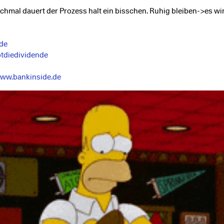
hmal dauert der Prozess halt ein bisschen. Ruhig bleiben->es wi
de
tdiedividende
www.bankinside.de