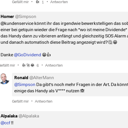
•
•
Gefällt mir
1
Antworten
👍
Homer
@
Simpson
@kundenservice könnt ihr das irgendwie bewerkstelligen das so
einer bei getquin wieder die Frage nach "wo ist meine Dividende" s
das Handy dann zu vibrieren anfängt und gleichzeitig SOS Alarm
und danach automatisch diese Beitrag angezeigt wird?🤔 😁
Danke
@GoDividend
😁👍
•
•
efällt mir
6
Antworten
👍
🚀
😂
Ronald
@
AlterMann
@Simpson
Da gibt's noch mehr Fragen in der Art. Da könn
einige das Handy als V**** nutzen 🙈
•
Gefällt mir
Antworten
Alpalaka
@
Alpalaka
@ccf
!!