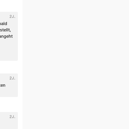
2J.
bald
tellt,
 angeht
2J.
ten
2J.