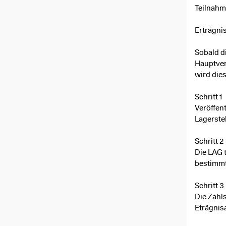
Teilnahm
Erträgni
Sobald d
Hauptver
wird die
Schritt 1
Veröffen
Lagerste
Schritt 2
Die LAG t
bestimmt
Schritt 3
Die Zahl
Eträgnis