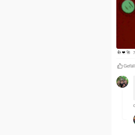
👍
❤️
🚀
Gefäl
G