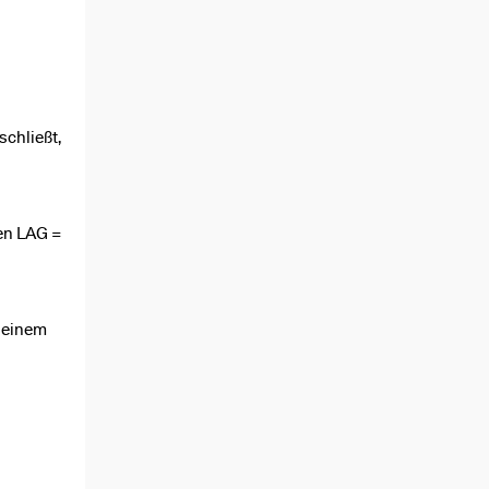
chließt,
en LAG =
a einem